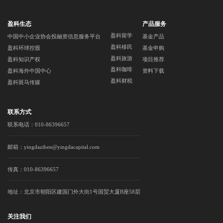
盈科生态
产品服务
盈科留学
中国中小企业协会投融资信息服务平台
基金产品
盈科移民
盈科环球控股
基金申购
盈科旅游
盈科知识产权
项目推荐
盈科咖啡
盈科海外中国中心
资料下载
盈科财税
盈科斑马传媒
联系方式
联系电话：010-86396657
邮箱：yingdaziben@yingdacapital.com
传真：010-86396657
地址：北京市朝阳区建国门外大街1号国贸大厦B座58层
关注我们