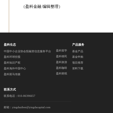
（盈科金融 编辑整理）
盈科生态
产品服务
盈科留学
中国中小企业协会投融资信息服务平台
基金产品
盈科移民
盈科环球控股
基金申购
盈科旅游
盈科知识产权
项目推荐
盈科咖啡
盈科海外中国中心
资料下载
盈科财税
盈科斑马传媒
联系方式
联系电话：010-86396657
邮箱：yingdaziben@yingdacapital.com