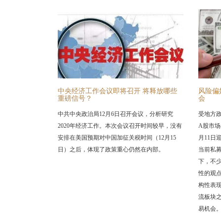
中央经济工作会议即将召开 将释放哪些
风险偏
重磅信号？
会
中共中央政治局12月6日召开会议，分析研究
受地方
2020年经济工作。本次会议召开时间较早，没有
A股市
安排在美国预期对中国加征关税时间（12月15
月11日
日）之后，体现了政策重心仍然在内部。
当前私
下，不
性的观
构性表
流板块
易机会。