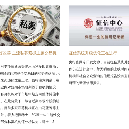
好改善 主流私募紧抓主题交易机
征信系统升级优化正在进行
央行官网今日发文称，目前征信系统升
政府专项债新政等消息面利多因素推动，
作仍在进行当中，并无明确的上线时间
场在经过此前多个交易日的弱势震荡后，6
机构和社会公众查询的信用报告没有变
迎来久违的放量上涨。值得注意的是，在
所谓的新版信用报告。
募业内对短期市场研判趋于积极的情况
少私募机构对于市场中期走向整体持偏中
点。在此背景下，综合近期市场个股的结
现，目前多家私募机构正在白马蓝筹等主
之外，着力把握稀土、5G等一些主题性交
部分私募机构还分析认为，稀土、5...